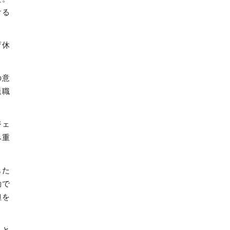
ける
育休
の意
退職
ジェ
み重
もた
勤で
担を
こと