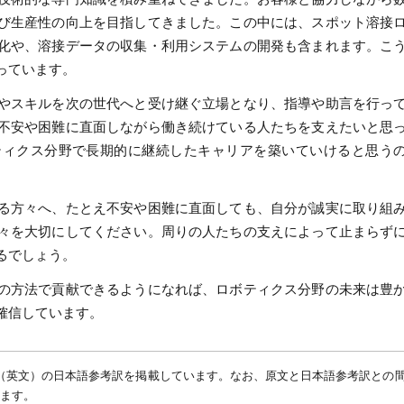
び生産性の向上を目指してきました。この中には、スポット溶接
化や、溶接データの収集・利用システムの開発も含まれます。こ
っています。
やスキルを次の世代へと受け継ぐ立場となり、指導や助言を行っ
不安や困難に直面しながら働き続けている人たちを支えたいと思
ティクス分野で長期的に継続したキャリアを築いていけると思う
る方々へ、たとえ不安や困難に直面しても、自分が誠実に取り組
々を大切にしてください。周りの人たちの支えによって止まらず
るでしょう。
の方法で貢献できるようになれば、ロボティクス分野の未来は豊
確信しています。
グ（英文）の日本語参考訳を掲載しています。なお、原文と日本語参考訳との
ます。