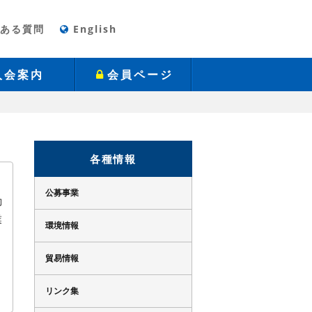
くある質問
English
入会案内
会員ページ
各種情報
公募事業
動
業
環境情報
貿易情報
リンク集