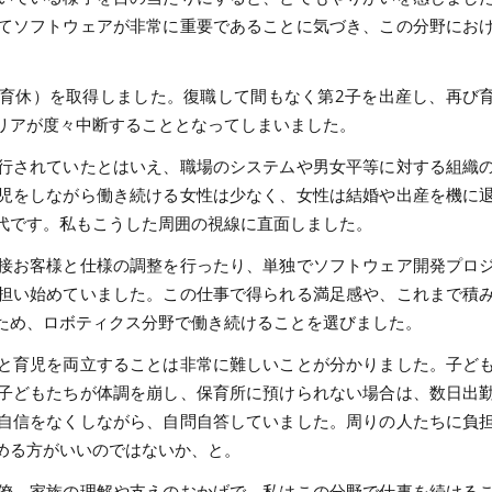
てソフトウェアが非常に重要であることに気づき、この分野にお
育休）を取得しました。復職して間もなく第2子を出産し、再び
リアが度々中断することとなってしまいました。
行されていたとはいえ、職場のシステムや男女平等に対する組織
児をしながら働き続ける女性は少なく、女性は結婚や出産を機に
代です。私もこうした周囲の視線に直面しました。
接お客様と仕様の調整を行ったり、単独でソフトウェア開発プロ
担い始めていました。この仕事で得られる満足感や、これまで積
ため、ロボティクス分野で働き続けることを選びました。
と育児を両立することは非常に難しいことが分かりました。子ど
子どもたちが体調を崩し、保育所に預けられない場合は、数日出
自信をなくしながら、自問自答していました。周りの人たちに負
める方がいいのではないか、と。
僚、家族の理解や支えのおかげで、私はこの分野で仕事を続ける