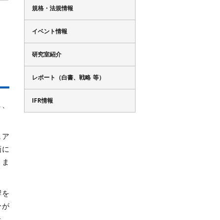
規格・法規情報
イベント情報
研究室紹介
レポート（白書、戦略 等）
IFR情報
し、
ェア
画に
きま
響を
分が
た。