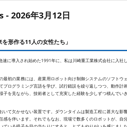
cs - 2026年3月12日
来を形作る11人の女性たち」
急速に導入され始めた1991年に、私は川崎重工業株式会社に入社
。
の最初の業務には、産業用ロボット向け制御システムのソフトウ
てプログラミング言語を学び、試行錯誤を繰り返しつつ、動作計
様子を見ながら、技術者として充実した経験を少しずつ積んでい
おいて欠かせない装置です。ダウンタイムは製造工程に甚大な影
任感を伴います。それでもなお、現場で数多くのロボットが、自
いている様子を目の当たりにすると、とてもやりがいを感じまし